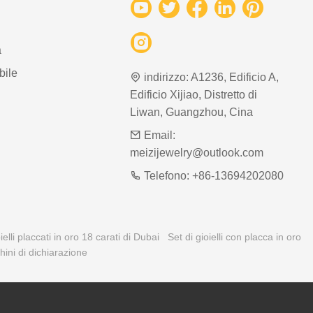
a
bile
indirizzo:
A1236, Edificio A,
Edificio Xijiao, Distretto di
Liwan, Guangzhou, Cina
Email:
meizijewelry@outlook.com
Telefono:
+86-13694202080
ielli placcati in oro 18 carati di Dubai
Set di gioielli con placca in oro
hini di dichiarazione