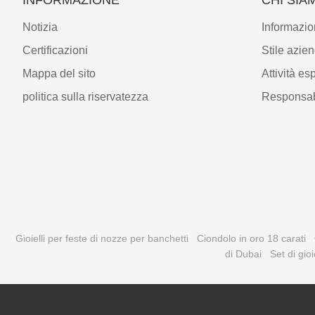
Notizia
Informazio
Certificazioni
Stile azie
Mappa del sito
Attività es
politica sulla riservatezza
Responsab
Gioielli per feste di nozze per banchetti
Ciondolo in oro 18 carati
di Dubai
Set di gioi