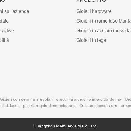
ni sull'azienda
Gioielli hardware
ndale
Gioielli in rame fuso Mant
positive
Gioielli in acciaio inossida
ilità
Gioielli in lega
Gioielli con gemme irregolari
orecchini a cerchio in oro da donna
Gio
elli di lusso
gioielli regalo di compleanno
Collana placcata oro
orecc
Guangzhou Meizi Jewelry Co., Ltd.